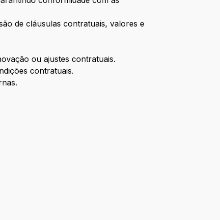
 garantindo conformidade com as
ão de cláusulas contratuais, valores e
novação ou ajustes contratuais.
ndições contratuais.
rnas.