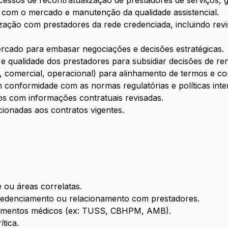
essos de recontratualização de prestadores de serviços,
o com o mercado e manutenção da qualidade assistencial.
ação com prestadores da rede credenciada, incluindo revis
rcado para embasar negociações e decisões estratégicas.
e qualidade dos prestadores para subsidiar decisões de re
co, comercial, operacional) para alinhamento de termos e co
 conformidade com as normas regulatórias e políticas inte
nos com informações contratuais revisadas.
acionadas aos contratos vigentes.
ou áreas correlatas.
credenciamento ou relacionamento com prestadores.
dimentos médicos (ex: TUSS, CBHPM, AMB).
ítica.