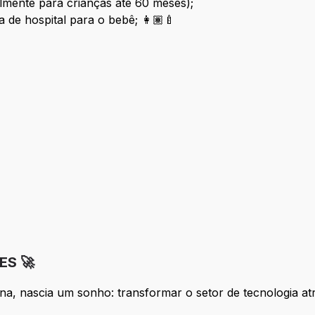
almente para crianças até 60 meses);
a de hospital para o bebê; 👩🏽‍🍼
ES 🚀
a, nascia um sonho: transformar o setor de tecnologia a