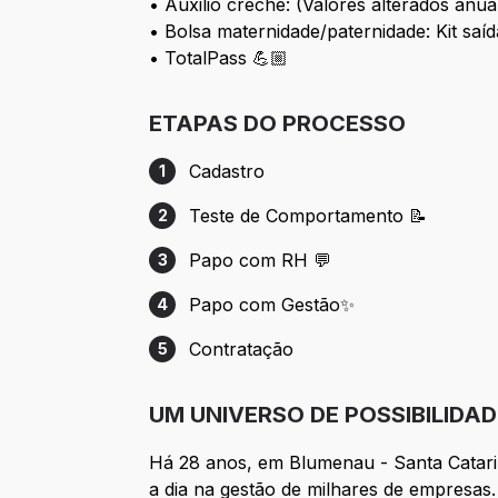
• Auxilio creche: (Valores alterados anu
• Bolsa maternidade/paternidade: Kit saíd
• TotalPass 💪🏼
ETAPAS DO PROCESSO
Cadastro
1
Etapa 1: Cadastro
Teste de Comportamento 📝
2
Etapa 2: Teste de Comportamento 📝
Papo com RH 💬
3
Etapa 3: Papo com RH 💬
Papo com Gestão✨
4
Etapa 4: Papo com Gestão✨
Contratação
5
Etapa 5: Contratação
UM UNIVERSO DE POSSIBILIDAD
Há 28 anos, em Blumenau - Santa Catarin
a dia na gestão de milhares de empresas.